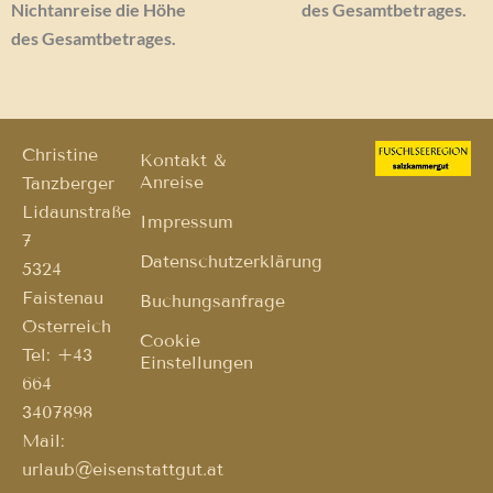
Nichtanreise die Höhe
des Gesamtbetrages.
des Gesamtbetrages.
Christine
Kontakt &
Anreise
Tanzberger
Lidaunstraße
Impressum
7
Datenschutzerklärung
5324
Faistenau
Buchungsanfrage
Österreich
Cookie
Tel: +43
Einstellungen
664
3407898
Mail:
urlaub@eisenstattgut.at