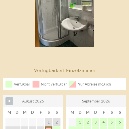
Verfügbarkeit Einzelzimmer
Verfügbar
Nicht verfügbar
Nur Abreise möglich
August 2026
September 2026
M
D
M
D
F
S
S
M
D
M
D
F
S
S
1
2
1
2
3
4
5
6